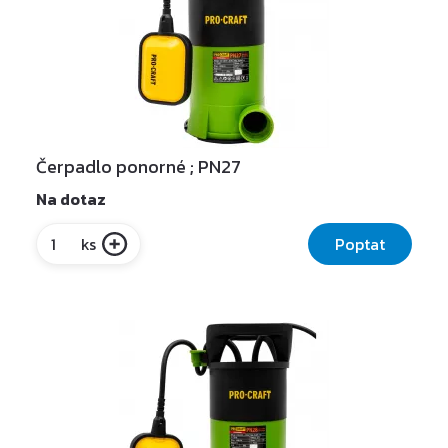
Čerpadlo ponorné ; PN27
Na dotaz
Poptat
ks