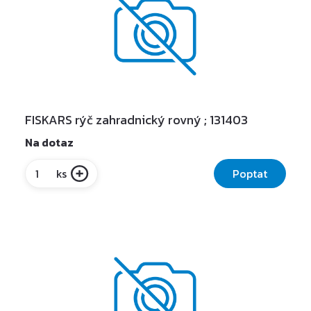
FISKARS rýč zahradnický rovný ; 131403
Na dotaz
Poptat
ks