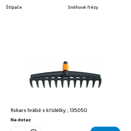
Štípače
Sněhové frézy
fiskars hrábě s křidélky ; 135050
Na dotaz