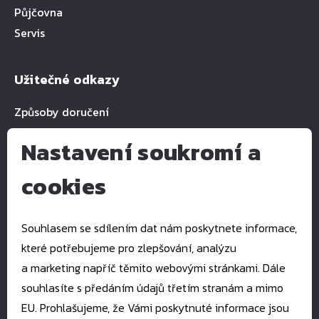
Půjčovna
Servis
Užitečné odkazy
Způsoby doručení
Nastavení soukromí a
cookies
Kontakty
E-mail:
pkservis@pkservis.cz
Souhlasem se sdílením dat nám poskytnete informace,
Tel.:
+420 777 993 939
které potřebujeme pro zlepšování, analýzu
Štefánikova 1512
a marketing napříč těmito webovými stránkami. Dále
760 01 Zlín
souhlasíte s předáním údajů třetím stranám a mimo
EU. Prohlašujeme, že Vámi poskytnuté informace jsou