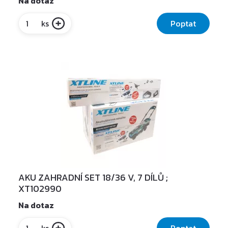
Na dotaz
Poptat
ks
AKU ZAHRADNÍ SET 18/36 V, 7 DÍLŮ ;
XT102990
Na dotaz
Poptat