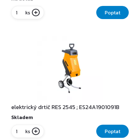
Poptat
ks
elektrický drtič RES 2545 ; ES24A1901091B
Skladem
Poptat
ks