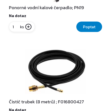
Ponorné vodní kalové čerpadlo; PN19
Na dotaz
Poptat
ks
Čistič trubek (8 metrů) ; F016800427
Na dotaz