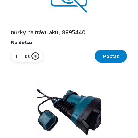
nůžky na trávu aku ; 8895440
Na dotaz
Poptat
ks