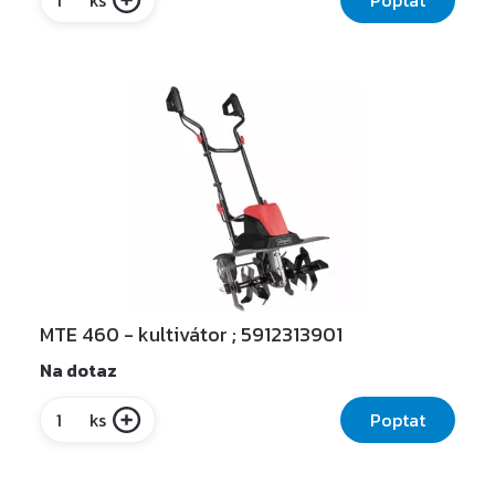
ks
MTE 460 - kultivátor ; 5912313901
Na dotaz
Poptat
ks