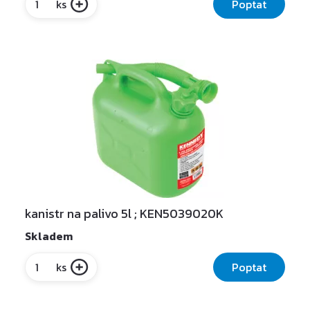
Poptat
ks
kanistr na palivo 5l ; KEN5039020K
Skladem
Poptat
ks