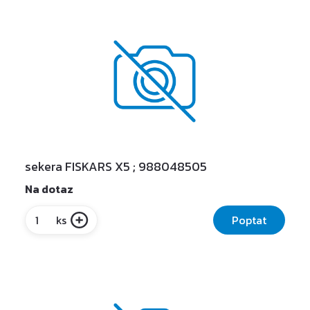
sekera FISKARS X5 ; 988048505
Na dotaz
Poptat
ks