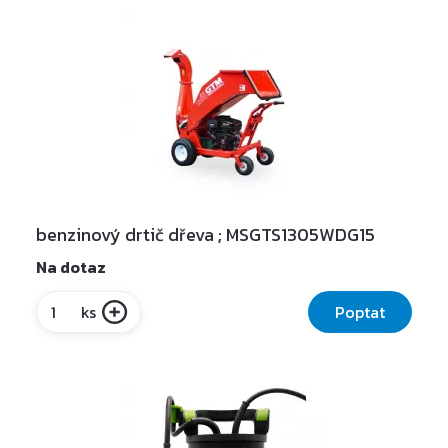
benzinový drtič dřeva ; MSGTS1305WDG15
Na dotaz
Poptat
ks