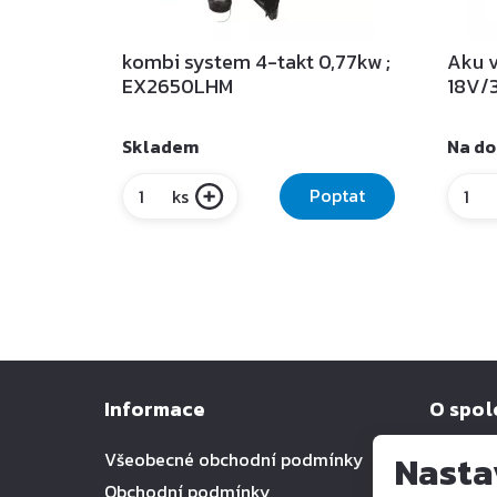
kombi system 4-takt 0,77kw ;
Aku v
EX2650LHM
18V/3
Skladem
Na do
Poptat
ks
Informace
O spol
Všeobecné obchodní podmínky
O nás
Nasta
Obchodní podmínky
Kontakt