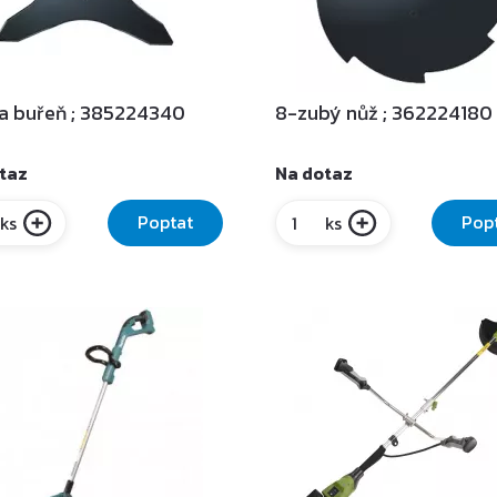
a buřeň ; 385224340
8-zubý nůž ; 362224180
taz
Na dotaz
Poptat
Pop
ks
ks