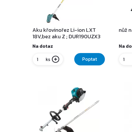
Aku křovinořez Li-ion LXT
nůž n
18V,bez aku Z ; DUR190UZX3
Na dotaz
Na do
Poptat
ks