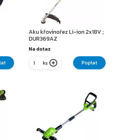
Aku křovinořez Li-ion 2x18V ;
DUR369AZ
Na dotaz
tat
Poptat
ks