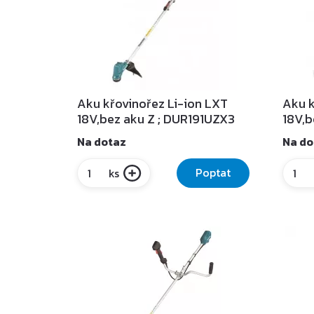
Aku křovinořez Li-ion LXT
Aku k
18V,bez aku Z ; DUR191UZX3
18V,b
Na dotaz
Na do
Poptat
ks