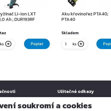
yžínač Li-ion LXT
Aku křovinořez PTA40;
,0 Ah ; DUR193RF
PTA40
taz
Skladem
Poptat
Pop
ks
ks
ečnosti
Užitečné odkazy
Způsoby doručení
vení soukromí a cookies