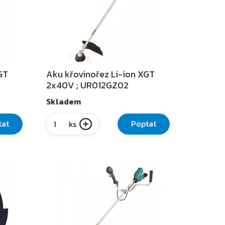
GT
Aku křovinořez Li-ion XGT
2x40V ; UR012GZ02
Skladem
tat
Poptat
ks