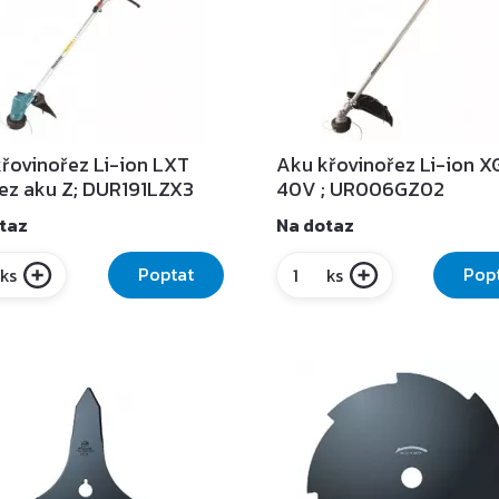
řovinořez Li-ion LXT
Aku křovinořez Li-ion X
ez aku Z; DUR191LZX3
40V ; UR006GZ02
taz
Na dotaz
Poptat
Pop
ks
ks