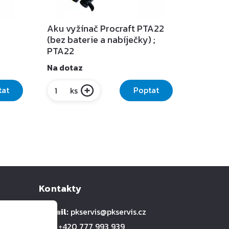
Aku vyžínač Procraft PTA22
(bez baterie a nabíječky) ;
PTA22
Na dotaz
tat
Poptat
ks
Kontakty
E-mail:
pkservis@pkservis.cz
Tel.:
+420 777 993 939