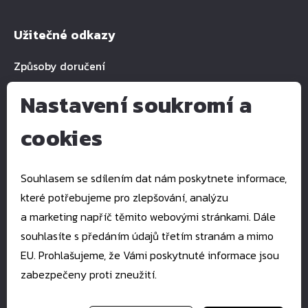
Užitečné odkazy
Způsoby doručení
Nastavení soukromí a
cookies
Kontakty
E-mail:
pkservis@pkservis.cz
Souhlasem se sdílením dat nám poskytnete informace,
Tel.:
+420 777 993 939
které potřebujeme pro zlepšování, analýzu
Štefánikova 1512
a marketing napříč těmito webovými stránkami. Dále
760 01 Zlín
souhlasíte s předáním údajů třetím stranám a mimo
EU. Prohlašujeme, že Vámi poskytnuté informace jsou
zabezpečeny proti zneužití.
Copyright 2023 pkservis.cz