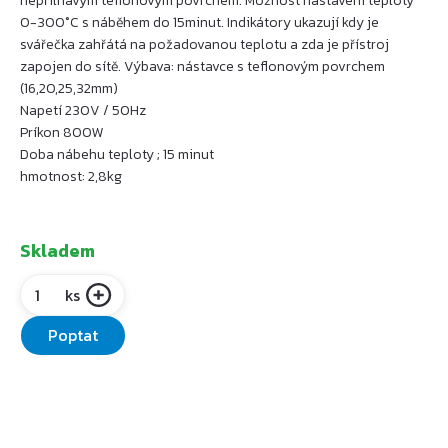
nepřilnavým teflonovým povrchem. Možnost nastavení teploty
0-300°C s náběhem do 15minut. Indikátory ukazují kdy je
svářečka zahřátá na požadovanou teplotu a zda je přístroj
zapojen do sítě. Výbava: nástavce s teflonovým povrchem
(16,20,25,32mm)
Napetí 230V / 50Hz
Príkon 800W
Doba nábehu teploty ; 15 minut
hmotnost: 2,8kg
Skladem
ks
Poptat