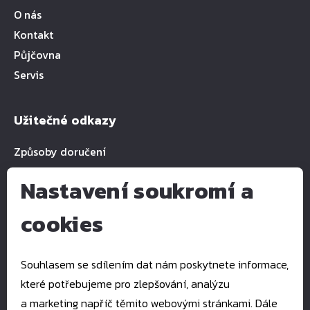
O nás
Kontakt
Půjčovna
Servis
Užitečné odkazy
Způsoby doručení
Nastavení soukromí a
cookies
Kontakty
E-mail:
pkservis@pkservis.cz
Souhlasem se sdílením dat nám poskytnete informace,
Tel.:
+420 777 993 939
které potřebujeme pro zlepšování, analýzu
Štefánikova 1512
a marketing napříč těmito webovými stránkami. Dále