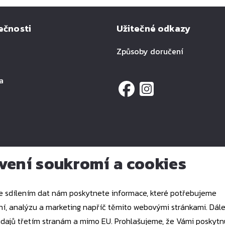
ečnosti
Užitečné odkazy
Způsoby doručení
a
vení soukromí a cookies
Realizace webu
dgstudio.
 sdílením dat nám poskytnete informace, které potřebujeme
 analýzu a marketing napříč těmito webovými stránkami. Dále souhlasíte
dajů třetím stranám a mimo EU. Prohlašujeme, že Vámi poskytn