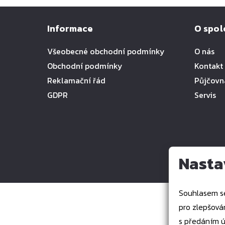
Informace
O spol
Všeobecné obchodní podmínky
O nás
Obchodní podmínky
Kontakt
Reklamační řád
Půjčovn
GDPR
Servis
Nasta
Souhlasem se
pro zlepšování,
s předáním ú