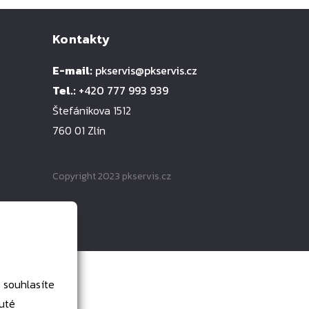
Kontakty
E-mail:
pkservis@pkservis.cz
Tel.:
+420 777 993 939
Štefánikova 1512
760 01 Zlín
Copyright 2023 pkservis.cz
uté