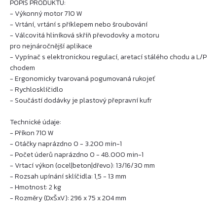
POPIS PRODUKTU:
- Výkonný motor 710 W
- Vrtání, vrtání s příklepem nebo šroubování
- Válcovitá hliníková skříň převodovky a motoru
pro nejnáročnější aplikace
- Vypínač s elektronickou regulací, aretací stálého chodu a L/P
chodem
- Ergonomicky tvarovaná pogumovaná rukojeť
- Rychlosklíčidlo
- Součástí dodávky je plastový přepravní kufr
Technické údaje:
- Příkon 710 W
- Otáčky naprázdno 0 - 3.200 min-1
- Počet úderů naprázdno 0 - 48.000 min-1
- Vrtací výkon (ocel|beton|dřevo): 13/16/30 mm
- Rozsah upínání sklíčidla: 1,5 - 13 mm
- Hmotnost: 2 kg
- Rozměry (DxŠxV): 296 x 75 x 204 mm