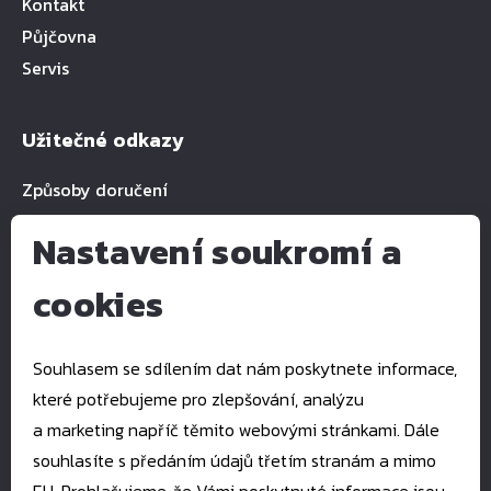
Kontakt
Půjčovna
Servis
Užitečné odkazy
Způsoby doručení
Nastavení soukromí a
cookies
Kontakty
E-mail:
pkservis@pkservis.cz
Souhlasem se sdílením dat nám poskytnete informace,
Tel.:
+420 777 993 939
které potřebujeme pro zlepšování, analýzu
Štefánikova 1512
a marketing napříč těmito webovými stránkami. Dále
760 01 Zlín
souhlasíte s předáním údajů třetím stranám a mimo