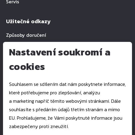
Servis
Užitečné odkazy
Způsoby doručení
Nastavení soukromí a
cookies
Kontakty
E-mail:
pkservis@pkservis.cz
Souhlasem se sdílením dat nám poskytnete informace,
Tel.:
+420 777 993 939
které potřebujeme pro zlepšování, analýzu
Štefánikova 1512
a marketing napříč těmito webovými stránkami. Dále
760 01 Zlín
souhlasíte s předáním údajů třetím stranám a mimo
EU. Prohlašujeme, že Vámi poskytnuté informace jsou
zabezpečeny proti zneužití.
Copyright 2023 pkservis.cz