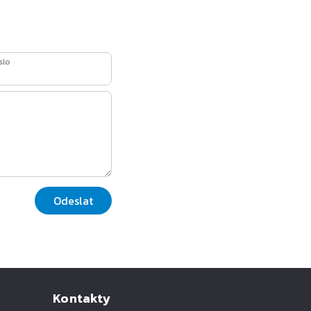
slo
Odeslat
Kontakty