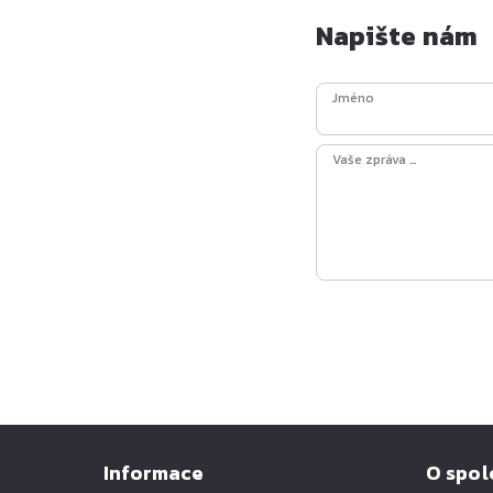
Napište nám
Jméno
Vaše zpráva …
Informace
O spol