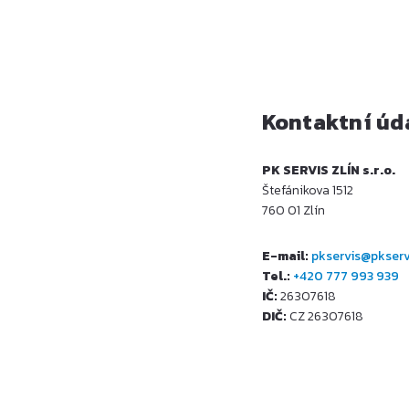
Kontaktní úd
PK SERVIS ZLÍN s.r.o.
Štefánikova 1512
760 01 Zlín
E-mail:
pkservis@pkserv
Tel.:
+420 777 993 939
IČ:
26307618
DIČ:
CZ 26307618