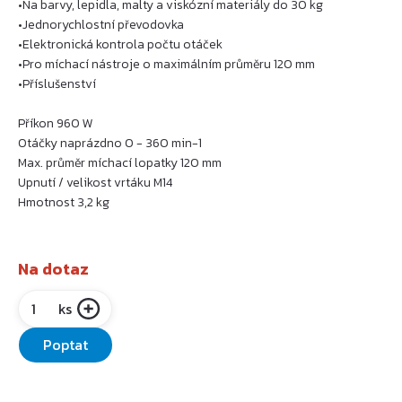
•Na barvy, lepidla, malty a viskózní materiály do 30 kg
•Jednorychlostní převodovka
•Elektronická kontrola počtu otáček
•Pro míchací nástroje o maximálním průměru 120 mm
•Příslušenství
Příkon 960 W
Otáčky naprázdno 0 - 360 min-1
Max. průměr míchací lopatky 120 mm
Upnutí / velikost vrtáku M14
Hmotnost 3,2 kg
Na dotaz
ks
Poptat