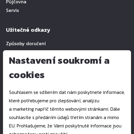
Půjčovna
Servis
Užitečné odkazy
Způsoby doručení
Nastavení soukromí a
cookies
Kontakty
E-mail:
pkservis@pkservis.cz
Souhlasem se sdílením dat nám poskytnete informace,
Tel.:
+420 777 993 939
které potřebujeme pro zlepšování, analýzu
Štefánikova 1512
a marketing napříč těmito webovými stránkami. Dále
760 01 Zlín
souhlasíte s předáním údajů třetím stranám a mimo
EU. Prohlašujeme, že Vámi poskytnuté informace jsou
Copyright 2023 pkservis.cz